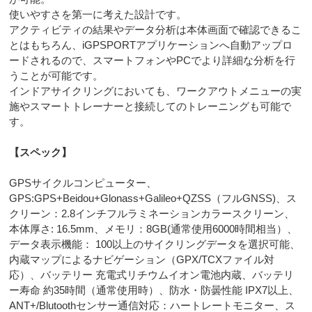
使いやすさを第一に考えた設計です。
アクティビティの結果やデータ分析は本体画面で確認できるこ
とはもちろん、iGPSPORTアプリケーションへ自動アップロ
ードされるので、スマートフォンやPCでより詳細な分析を行
うことが可能です。
インドアサイクリングにおいても、ワークアウトメニューの実
施やスマートトレーナーと接続してのトレーニングも可能で
す。
【スペック
】
GPSサイクルコンピューター、
GPS:GPS+Beidou+Glonass+Galileo+QZSS（フルGNSS)、ス
クリーン：2.8インチフルラミネーションカラースクリーン、
本体厚さ: 16.5mm、メモリ：8GB(通常使用6000時間相当）、
データ表示機能： 100以上のサイクリングデータを選択可能、
内蔵マップによるナビゲーション（GPX/TCXファイル対
応）、バッテリー 充電式リチウムイオン電池内蔵、バッテリ
ー寿命 約35時間（通常使用時）、防水・防曇性能 IPX7以上、
ANT+/Blutoothセンサー通信対応：ハートレートモニター、ス