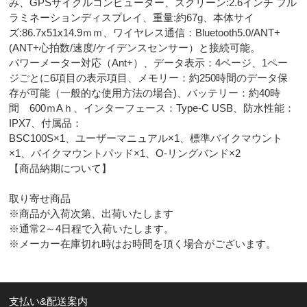
み、GPSサイクルコンピューター、スクリーン:2.6インチ フル
ラミネーションディスプレイ、重量:約67g、本体サイ
ズ:86.7x51x14.9ｍｍ、ワイヤレス通信：Bluetooth5.0/ANT+
(ANT+心拍数/速度/ケイデンスセンサー）と接続可能。
パワーメーター対応（Ant+）、データ表示：4ページ、1ペー
ジごとに6項目の表示項目、メモリー：約250時間のデータ保
存が可能（一般的な使用方法の場合)、バッテリー：約40時
間 600ｍAｈ、インターフェース：Type-C USB、防水性能：
IPX7、付属品：
BSC100S×1、ユーザーマニュアル×1、標準バイクマウント
×1、バイクマウントパッド×1、O-リングバンド×2
【商品納期について】
取り寄せ商品
※商品が入荷次第、出荷いたします
※通常2～4日程で入荷いたします。
※メーカー在庫切れ時はお時間を頂く場合がございます。
支払い&配送案内