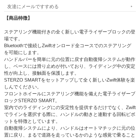
友達にメールですすめる
【商品特徴】
ステアリング機能付きの全く新しい電子ライザーブロックの登
場です。
Bluetoothで接続しZwiftオンロード全コースでのステアリング
を可能にします。
ハンドルバーを簡単に元の位置に戻す自動復帰システムが動作
し、ベースには滑り止めが付いており、ライディング中の安定
性が向上し、接触面を保護します。
STERZO SMARTをセットアップして全く新しいZwift体験を楽
しんでください。
フロントホイールにステアリング機能を備えた電子ライザーブ
ロックSTERZO SMART。
室内でのライディングにの安定性を提供するだけでなく、Zwift
でラインを選択する際に、ハンドルの動きと連動する回転ピボ
ットを特徴としています。
自動復帰システムにより、ハンドルはオートマチックに元の位
置に戻り、まるで道路を走っているかのような感覚で乗ること