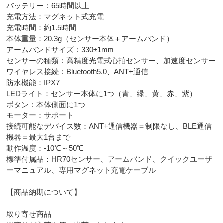
バッテリー：65時間以上
充電方法：マグネット式充電
充電時間：約1.5時間
本体重量：20.3g（センサー本体＋アームバンド）
アームバンドサイズ：330±1mm
センサーの種類：高精度光電式心拍センサー、加速度センサー
ワイヤレス接続：Bluetooth5.0、ANT+通信
防水機能：IPX7
LEDライト：センサー本体に1つ（青、緑、黄、赤、紫）
ボタン：本体側面に1つ
モーター：サポート
接続可能なデバイス数：ANT+通信機器＝制限なし、BLE通信
機器＝最大1台まで
動作温度：-10℃～50℃
標準付属品：HR70センサー、アームバンド、クイックユーザ
ーマニュアル、専用マグネット充電ケーブル
【商品納期について】
取り寄せ商品