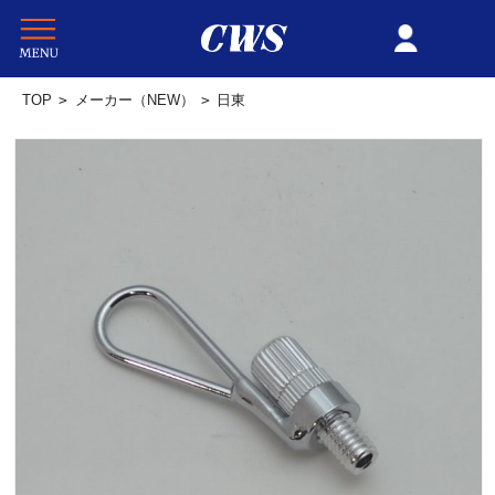
TOP
>
メーカー（NEW）
>
日東