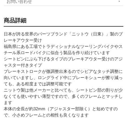
お問い合わせ
商品詳細
日本が誇る世界のパーツブランド「ニットウ（日東）」製のブ
レーキアウター受け
福島県にある工場でトラディショナルなツーリングバイクやス
チール系ロードバイクに似合う製品を作り続けています
シートピンにぶら下げるタイプのブレーキアウター受けのアジ
ャスター付きタイプ
ブレーキストロークが微調整出来るのでシビアなタッチ調整に
向いていますし、ロングライド中にブレーキシューが擦り減っ
ても、ある程度までは調整可能です
ニットウ製は他メーカーと比べても、シートピン部の割りが少
なくても使いやすい薄型ですので、多くのフレームとマッチし
ます
本体の全長が約32mm（アジャスター部除く）と短めですの
で、小さめフレームとの相性も良くなります