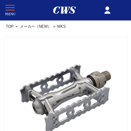
TOP
>
メーカー（NEW）
>
MKS