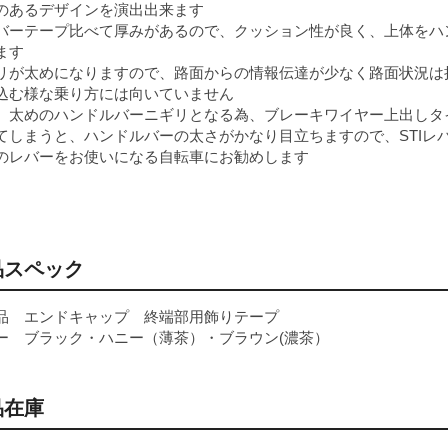
のあるデザインを演出出来ます
バーテープ比べて厚みがあるので、クッション性が良く、上体をハ
ます
リが太めになりますので、路面からの情報伝達が少なく路面状況は
込む様な乗り方には向いていません
、太めのハンドルバーニギリとなる為、ブレーキワイヤー上出しタ
てしまうと、ハンドルバーの太さがかなり目立ちますので、STIレ
のレバーをお使いになる自転車にお勧めします
品スペック
品 エンドキャップ 終端部用飾りテープ
ー ブラック・ハニー（薄茶）・ブラウン(濃茶）
品在庫