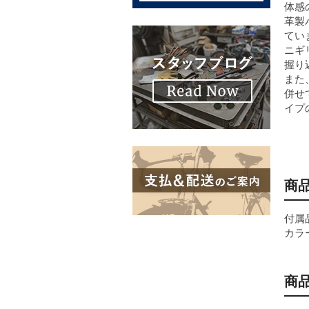
体感
革製
てい
ニギ
握り
また
併せ
イプ
商
付属
カラ
商