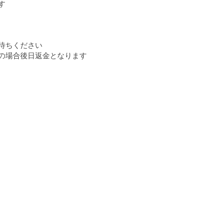
す
待ちください
の場合後日返金となります