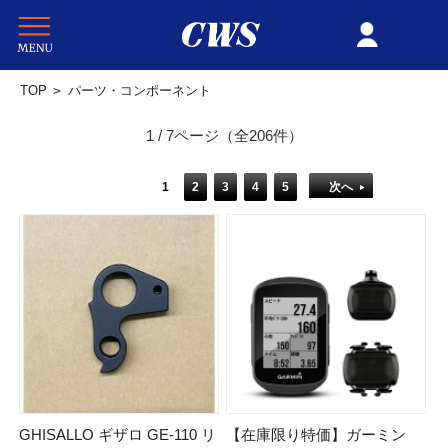
TOP
>
パーツ・コンポーネント
1 / 7ページ
（全206件）
1
2
3
4
5
次へ
GHISALLO ギザロ GE-110 リ
【在庫限り特価】ガーミン